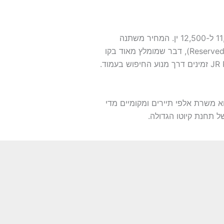
עלות כרטיס נסיעה ברכבת שינקנסן מקיוטו לאזור הר פוג'י (תחנת מישימה או שין-פוג'י) נעה לרוב בין 11,000 ל-12,500 ין. המחיר משתנה
בהתאם לסוג הקרון (רגיל או "גרין קארד" יוקרתי) ובהתאם להחלטה אם להזמין מקום ישיבה מראש (Reserved Seat), דבר שמומלץ מאוד בקו
א משרת אלפי תיירים ומקומיים מדי
 תחנת קיוטו הגדולה.