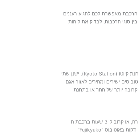
. הרכבת מאפשרת לכם להגיע רעננים
ין סוגי הרכבות, לבדוק את לוחות
(Shinkansen) בקו Tokaido היוצא מתחנת קיוטו (Kyoto Station). ישנן שתי
 הראשונה היא תחנת מישימה (Mishima), ממנה יוצאים אוטובוסים ישירים ומהירים לאזור אגם
 שין-פוג'י (Shin-Fuji) למי שמעוניין בתצפית קרובה יותר של ההר או בתחנת
זמן הנסיעה ברכבת השינקנסן מקיוטו להר פוג'י, בתחנת מישימה, אורך כשעתיים ברכבת ה-"Hikari" המהירה, או קרוב ל-3 שעות ברכבת ה-
"Kodama". אם בחרתם להמשיך מהתחנה אל אזור האגמים שלמרגלות ההר, יש להוסיף לנסיעה עוד כ-90 דקות באוטובוס "Fujikyuko"