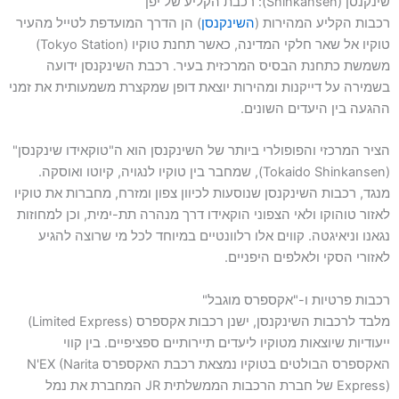
שינקנסן (Shinkansen): רכבת הקליע של יפן
רכבות הקליע המהירות (
השינקנסן
) הן הדרך המועדפת לטייל מהעיר
טוקיו אל שאר חלקי המדינה, כאשר תחנת טוקיו (Tokyo Station)
משמשת כתחנת הבסיס המרכזית בעיר. רכבת השינקנסן ידועה
בשמירה על דייקנות ומהירות יוצאת דופן שמקצרת משמעותית את זמני
ההגעה בין היעדים השונים.
הציר המרכזי והפופולרי ביותר של השינקנסן הוא ה"טוקאידו שינקנסן"
(Tokaido Shinkansen), שמחבר בין טוקיו לנגויה, קיוטו ואוסקה.
מנגד, רכבות השינקנסן שנוסעות לכיוון צפון ומזרח, מחברות את טוקיו
לאזור טוהוקו ולאי הצפוני הוקאידו דרך מנהרה תת-ימית, וכן למחוזות
נגאנו וניאיגטה. קווים אלו רלוונטיים במיוחד לכל מי שרוצה להגיע
לאזורי הסקי ולאלפים היפניים.
רכבות פרטיות ו-"אקספרס מוגבל"
מלבד לרכבות השינקנסן, ישנן רכבות אקספרס (Limited Express)
ייעודיות שיוצאות מטוקיו ליעדים תיירותיים ספציפיים. בין קווי
האקספרס הבולטים בטוקיו נמצאת רכבת האקספרס N'EX (Narita
Express) של חברת הרכבות הממשלתית JR המחברת את נמל