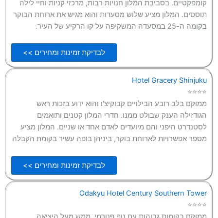
קומפקטיים. בסביבת המלון חנויות רבות, מרכזי קניות וחיי לילה
תוססים. המלון מציע שלוש מסעדות והוא מגיש את ארוחת הבוקר
בקומה ה-25 במסעדה המשקיפה על קו הרקיע של העיר.
לבדיקת זמינות ומחירים >>
Hotel Gracery Shinjuku
⭐⭐⭐⭐
ממוקם בלב רובע הבילויים קבוקיצ'ו והוא ידוע בזכות ראש
הגודזילה הענק שבולט ממנו. חדרי המלון קטנים ותואמים
לסטנדרט היפני והם מיועדים לאדם אחד או שניים. המלון מציע
מספר אפשרויות לארוחת בוקר, ביניהן בופה עשיר בקומת הקבלה
לבדיקת זמינות ומחירים >>
Odakyu Hotel Century Southern Tower
⭐⭐⭐⭐
ממוקם בקומות גבוהות עם נוף פנורמי, ממש מעל היציאה