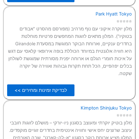
Park Hyatt Tokyo
⭐⭐⭐⭐⭐
מלון יוקרה איקוני עם נוף מרהיב (מפורסם מהסרט "אבודים
בטוקיו"). המלון מתאים לזוגות המחפשים פרטיות מוחלטת
בחדרים ענקיים, וארוחת הבוקר המוגשת במסעדת Girandole
היא חוויה אלגנטית במיוחד הכוללת בופה אירופאי קלאסי עם דגש
על איכות חומרי הגלם או ארוחה יפנית מסורתית שמוגשת לשולחן
בכלים יפהפיים, הכל תחת תקרות גבוהות ואווירה של יוקרה
שקטה.
לבדיקת זמינות ומחירים >>
Kimpton Shinjuku Tokyo
⭐⭐⭐⭐⭐
מלון בוטיק יוקרתי ומעוצב בסגנון ניו-יורקי – מושלם לזוגות חובבי
עיצוב שרוצים יחס אישי וחוויה אינטימית בחדרים זוגיים מוקפדים.
המלון מציע ארוחת בוקר בסגנון "א-לה-קארט", שבה האורחים