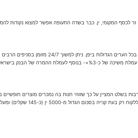
 זר לכסף המקומי, ין. כבר בשדה התעופה אפשר למצוא נקודות להמ
מכונות רבות למשיכת כספים מפוזרות בכל הערים הגדולו
על כל משיכה של כסף מזומן משלמים עמלת משיכה של כ-%3+- בנוסף לעמלת
בות בשלט המציין על כך שזוהי חנות בה נמכרים מוצרים חופשיים מ
נייה בסכום הגדול מ-5000 ין (כ-145 שקלים) ומעלה.