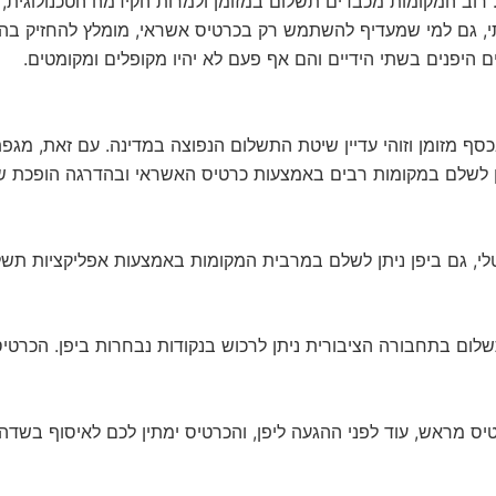
וב המקומות מכבדים תשלום במזומן ולמרות הקידמה הטכנולוגית, ני
, גם למי שמעדיף להשתמש רק בכרטיס אשראי, מומלץ להחזיק בהיש
ם היפנים בשתי הידיים והם אף פעם לא יהיו מקופלים ומקומטים.
ף מזומן וזוהי עדיין שיטת התשלום הנפוצה במדינה. עם זאת, מגפת 
ן לשלם במקומות רבים באמצעות כרטיס האשראי ובהדרגה הופכת שי
י, גם ביפן ניתן לשלם במרבית המקומות באמצעות אפליקציות תשלו
ם בתחבורה הציבורית ניתן לרכוש בנקודות נבחרות ביפן. הכרטיס
ס מראש, עוד לפני ההגעה ליפן, והכרטיס ימתין לכם לאיסוף בשדה