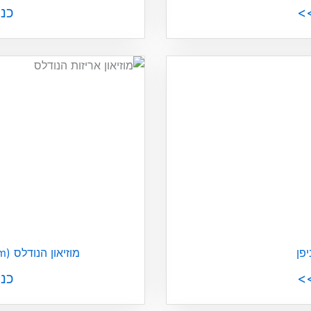
>
כנ
פן
מוזיאון הנודלס (Cupnoodles Museum)
>
כנ