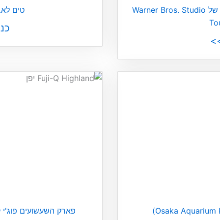
הארי פוטר טוקיו – המדריך המלא של Warner Bros. Studio
טים לאב ( lab
To
כנ
>
פארק השעשועים פוג'י קיו היילנד (d