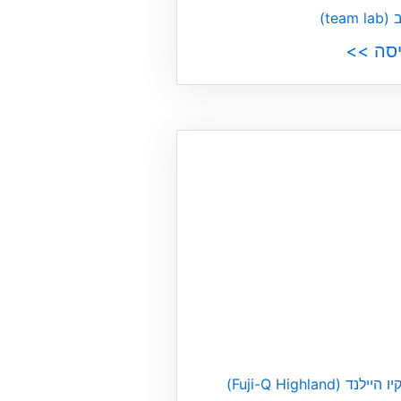
team)
יסה >>
Fuji-Q Highlan)