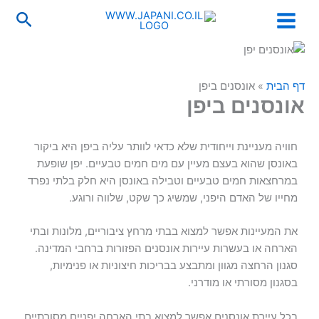
ילוג
לתוכן
חיפו
תוכן
דף הבית
»
אונסנים ביפן
אונסנים ביפן
חוויה מעניינת וייחודית שלא כדאי לוותר עליה ביפן היא ביקור
באונסן שהוא בעצם מעיין עם מים חמים טבעיים. יפן שופעת
במרחצאות חמים טבעיים וטבילה באונסן היא חלק בלתי נפרד
מחייו של האדם היפני, שמשיג כך שקט, שלווה ורוגע.
את המעיינות אפשר למצוא בבתי מרחץ ציבוריים, מלונות ובתי
הארחה או בעשרות עיירות אונסנים הפזורות ברחבי המדינה.
סגנון הרחצה מגוון ומתבצע בבריכות חיצוניות או פנימיות,
בסגנון מסורתי או מודרני.
בכל עיירת אונסנים אפשר למצוא בתי הארחה יפניים מסורתיים